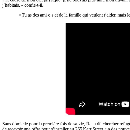
j’habitais, » confie-t-il.
« Tu as des ami·e·s et de la famille qui veulent t’aider, mais 
Sans domicile pour la première fois de sa vie, Rej a dû chercher refug
de recevoir une offre pour s’installer au 265 Kerr Street, un des nou