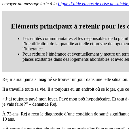
envoyer un message texte à la
Ligne d’aide en cas de crise de suici
Éléments principaux à retenir pour le
Les entités communautaires et les responsables de la planif
l’identification de la quantité actuelle et prévue de logeme
l’itinérance.
Pour réduire l’itinérance et éventuellement y mettre un ter
places existantes dans des logements abordables et avec ser
Rej n’aurait jamais imaginé se trouver un jour dans une telle situation.
Il a travaillé toute sa vie. Il a toujours eu un endroit où se loger, qu
« J’ai toujours payé mon loyer. Payé mon prêt hypothécaire. Et tout à 
je vais faire
?” » demande Rej.
À 73 ans, Rej a reçu le diagnostic d’une condition de santé signifiant q
10 ans.
« À cause de mon état physique, je ne pouvais plus faire mon travail,