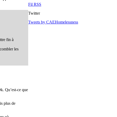
Fil RSS
Twitter
Tweets by CAEHomelessness
tre fin à
 combler les
“Ok. Qu’est-ce que
is plus de
vre où