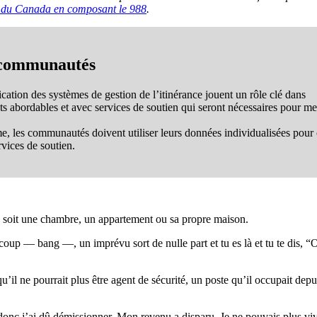
de du Canada en composant le 988
.
s communautés
ication des systèmes de gestion de l’itinérance jouent un rôle clé dans
nts abordables et avec services de soutien qui seront nécessaires pour met
me, les communautés doivent utiliser leurs données individualisées pour
vices de soutien.
e ce soit une chambre, un appartement ou sa propre maison.
coup — bang —, un imprévu sort de nulle part et tu es là et tu te dis, 
u’il ne pourrait plus être agent de sécurité, un poste qu’il occupait depu
 donc j’ai dû démissionner. Mon revenu a disparu. Je ne pouvais plus vi