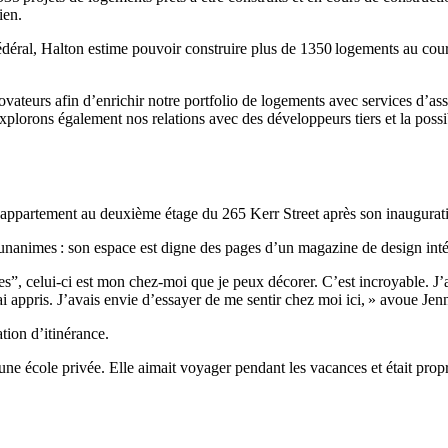
ien.
édéral, Halton estime pouvoir construire plus de 1350 logements au cou
teurs afin d’enrichir notre portfolio de logements avec services d’ass
xplorons également nos relations avec des développeurs tiers et la possib
 appartement au deuxième étage du 265 Kerr Street après son inaugurat
unanimes : son espace est digne des pages d’un magazine de design inté
s”, celui-ci est mon chez-moi que je peux décorer. C’est incroyable. J’ai
ai appris. J’avais envie d’essayer de me sentir chez moi ici, » avoue Jenn
tion d’itinérance.
ns une école privée. Elle aimait voyager pendant les vacances et était propr