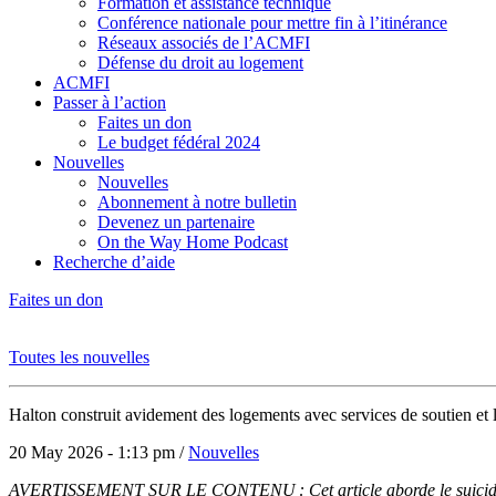
Formation et assistance technique
Conférence nationale pour mettre fin à l’itinérance
Réseaux associés de l’ACMFI
Défense du droit au logement
ACMFI
Passer à l’action
Faites un don
Le budget fédéral 2024
Nouvelles
Nouvelles
Abonnement à notre bulletin
Devenez un partenaire
On the Way Home Podcast
Recherche d’aide
Faites un don
Toutes les nouvelles
Halton construit avidement des logements avec services de soutien et l
20 May 2026 - 1:13 pm /
Nouvelles
A
VERTISSEMENT SUR LE C
ONTENU
:
Cet article
aborde le suici