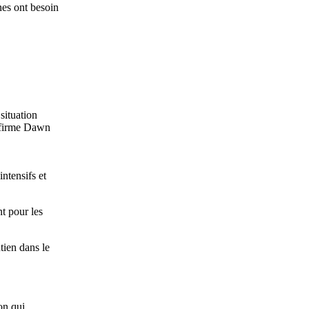
nes ont besoin
situation
affirme Dawn
ntensifs et
t pour les
tien dans le
on qui