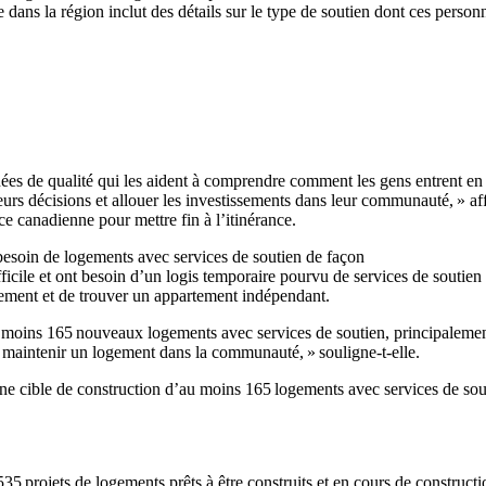
e dans la région inclut des détails sur le type de soutien dont ces person
ées de qualité qui les aident à comprendre comment les gens entrent en 
leurs décisions et allouer les investissements dans leur communauté, » 
e canadienne pour mettre fin à l’itinérance.
 besoin de logements avec services de soutien de façon
cile et ont besoin d’un logis temporaire pourvu de services de soutien i
gement et de trouver un appartement indépendant.
 moins 165 nouveaux logements avec services de soutien, principalemen
à maintenir un logement dans la communauté, » souligne-t-elle.
une cible de construction d’au moins 165 logements avec services de sou
535 projets de logements prêts à être construits et en cours de constructi