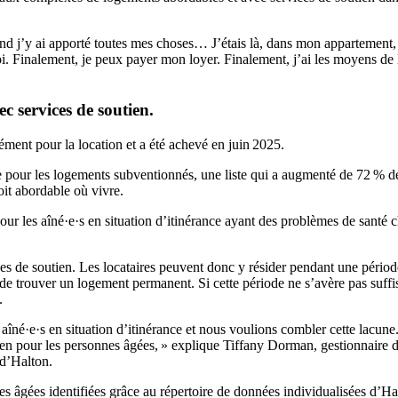
d j’y ai apporté toutes mes choses… J’étais là, dans mon appartement,
i. Finalement, je peux payer mon loyer. Finalement, j’ai les moyens de 
 services de soutien.
ément pour la location et a été achevé en juin 2025.
nte pour les logements subventionnés, une liste qui a augmenté de 72 % d
it abordable où vivre.
our les aîné·e·s en situation d’itinérance ayant des problèmes de santé 
es de soutien. Les locataires peuvent donc y résider pendant une période
 de trouver un logement permanent. Si cette période ne s’avère pas suffis
.
né·e·s en situation d’itinérance et nous voulions combler cette lacune.
en pour les personnes âgées, » explique Tiffany Dorman, gestionnaire de
 d’Halton.
es âgées identifiées grâce au répertoire de données individualisées d’Ha