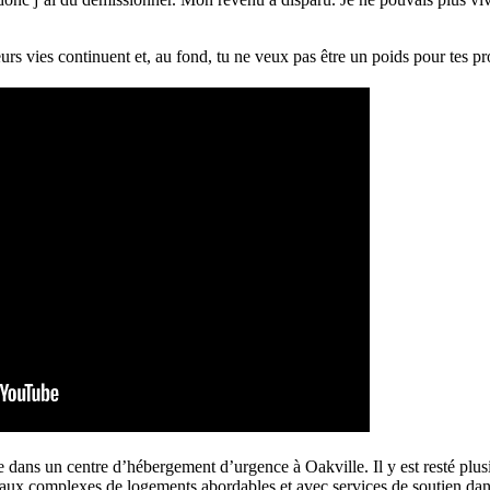
leurs vies continuent et, au fond, tu ne veux pas être un poids pour tes pr
e dans un centre d’hébergement d’urgence à Oakville. Il y est resté plus
veaux complexes de logements abordables et avec services de soutien dan