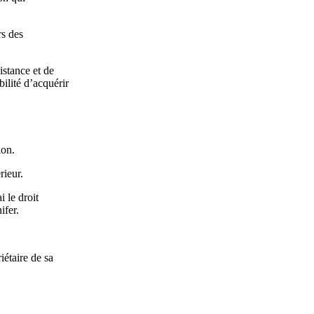
rs des
istance et de
ilité d’acquérir
ion.
rieur.
 le droit
ifer.
iétaire de sa