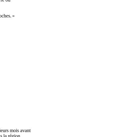
oches. »
ieurs mois avant
s la région