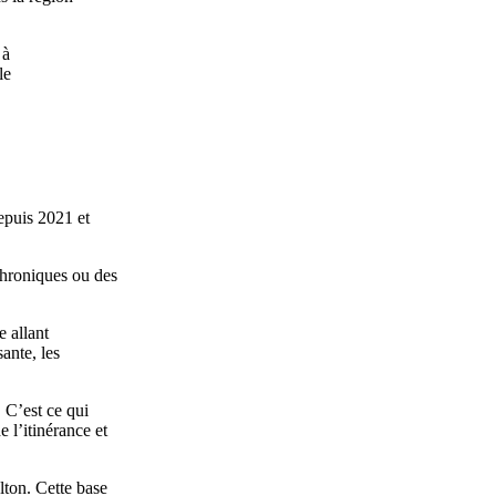
 à
le
epuis 2021 et
chroniques ou des
 allant
ante, les
 C’est ce qui
 l’itinérance et
lton. Cette base